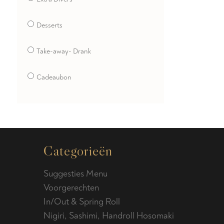
Desserts
Take-away- Drank
Cadeaubon
Categorieën
Suggesties Menu
Voorgerechten
In/Out & Spring Roll
Nigiri, Sashimi, Handroll Hosomaki