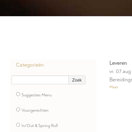
Leveren
Categorieën
vr. 07 au
Bereidings
Zoek
Meer
Suggesties Menu
Voorgerechten
In/Out & Spring Roll