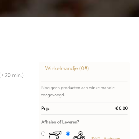
Winkelmandje (
0
#)
(+ 20 min.)
Nog geen producten aan winkelmandje
toegevoegd.
Prijs:
€ 0,00
Afhalen of Leveren?
3580 - Beringen